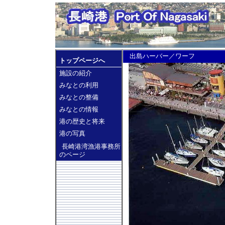
出島ハーバー／ワーフ
トップページへ
施設の紹介
みなとの利用
みなとの整備
みなとの情報
港の歴史と将来
港の写真
長崎港湾漁港事務所
のページ