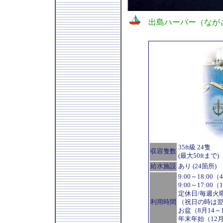
出島ハーバー（なが
35ft級 24隻
収容隻数
(最大50ftまで)
給水施設
あり (24箇所)
9:00～18:00
9:00～17:00
定休日/毎週火
利用時間
（祝日の時は
お盆（8月14～
年末年始（12月