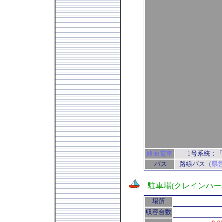
路面電車
1号系統：
バス
路線バス（
県
駐車場(クレインハー
場所
収容台数